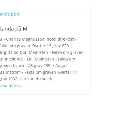
Kända på M
M • Charles Magnusson (hotelldirektör) •
Fakta om graven Kvarter 13 grav 620. •
Birgitta Sorbon Malmsten • Fakta om graven
Minneslund. • Egil Malmsten • Fakta om
graven Kvarter 43 grav 235. • August
Malmström • Fakta om graven Kvarter 17
grav 1032. Här kan du se en…
read more…