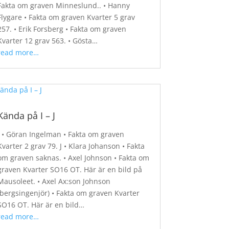
Fakta om graven Minneslund.. • Hanny
Flygare • Fakta om graven Kvarter 5 grav
257. • Erik Forsberg • Fakta om graven
Kvarter 12 grav 563. • Gösta…
read more…
Kända på I – J
I • Göran Ingelman • Fakta om graven
Kvarter 2 grav 79. J • Klara Johanson • Fakta
om graven saknas. • Axel Johnson • Fakta om
graven Kvarter SO16 OT. Här är en bild på
Mausoleet. • Axel Ax:son Johnson
(bergsingenjör) • Fakta om graven Kvarter
SO16 OT. Här är en bild…
read more…