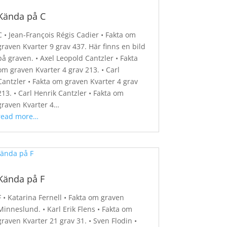
Kända på C
C • Jean-François Régis Cadier • Fakta om
graven Kvarter 9 grav 437. Här finns en bild
på graven. • Axel Leopold Cantzler • Fakta
om graven Kvarter 4 grav 213. • Carl
Cantzler • Fakta om graven Kvarter 4 grav
213. • Carl Henrik Cantzler • Fakta om
graven Kvarter 4…
read more…
Kända på F
F • Katarina Fernell • Fakta om graven
Minneslund. • Karl Erik Flens • Fakta om
graven Kvarter 21 grav 31. • Sven Flodin •