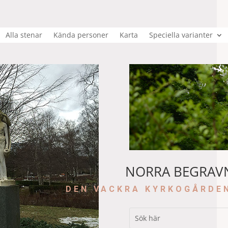
Alla stenar
Kända personer
Karta
Speciella varianter
NORRA BEGRAV
DEN VACKRA KYRKOGÅRDE