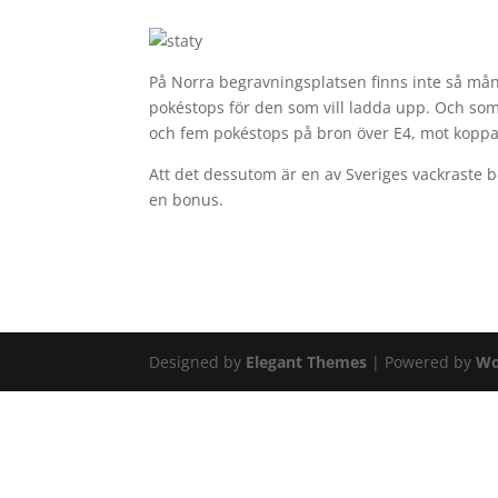
På Norra begravningsplatsen finns inte så mån
pokéstops för den som vill ladda upp. Och som 
och fem pokéstops på bron över E4, mot koppa
Att det dessutom är en av Sveriges vackraste 
en bonus.
Designed by
Elegant Themes
| Powered by
Wo