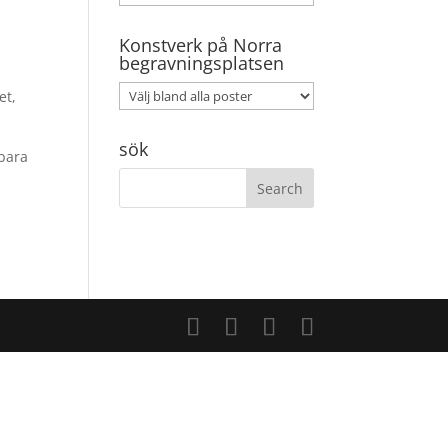
Konstverk på Norra
begravningsplatsen
et,
sök
 bara