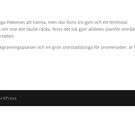
ga Pokemon att hämta, men där finns tre gym och ett femtiotal
om inte det skulle räcka, finns det två gym alldeles utanför områd
rtälten.
begravningsplatser och en grön storstadslunga för promenader, är
rdPress