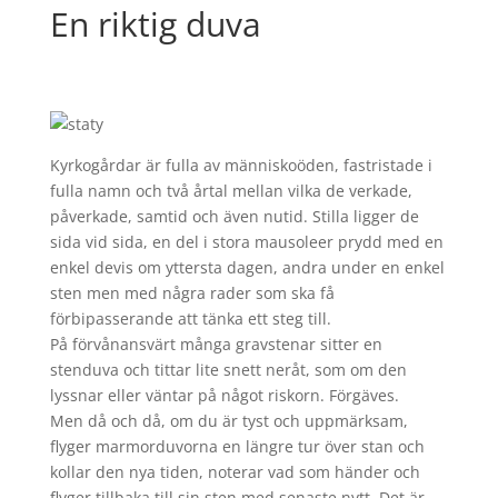
En riktig duva
Kyrkogårdar är fulla av människoöden, fastristade i
fulla namn och två årtal mellan vilka de verkade,
påverkade, samtid och även nutid. Stilla ligger de
sida vid sida, en del i stora mausoleer prydd med en
enkel devis om yttersta dagen, andra under en enkel
sten men med några rader som ska få
förbipasserande att tänka ett steg till.
På förvånansvärt många gravstenar sitter en
stenduva och tittar lite snett neråt, som om den
lyssnar eller väntar på något riskorn. Förgäves.
Men då och då, om du är tyst och uppmärksam,
flyger marmorduvorna en längre tur över stan och
kollar den nya tiden, noterar vad som händer och
flyger tillbaka till sin sten med senaste nytt. Det är