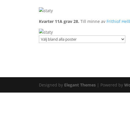
Kvarter 11A grav 28.
Till minne av
Frithiof Hel
Designed by
Elegant Themes
| Powered by
Wo