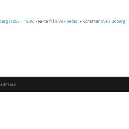
lberg (1855 – 1906)
• Fakta från
Wikipedia.
• Konstnär
Sven Boberg
rdPress