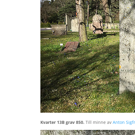
Kvarter 13B grav 850.
Till minne av
Anton Sigf