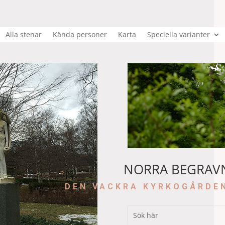
Alla stenar
Kända personer
Karta
Speciella varianter
NORRA BEGRAV
DEN VACKRA KYRKOGÅRDE