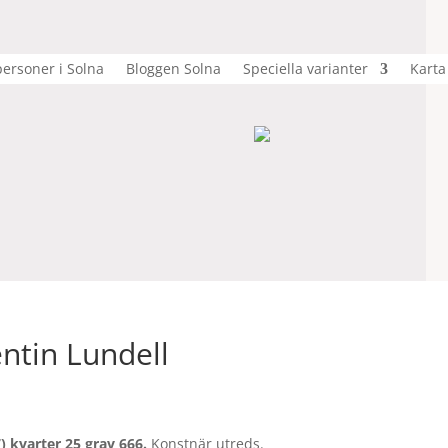
ersoner i Solna
Bloggen Solna
Speciella varianter
Karta
entin Lundell
) kvarter 25 grav 666.
Konstnär utreds.