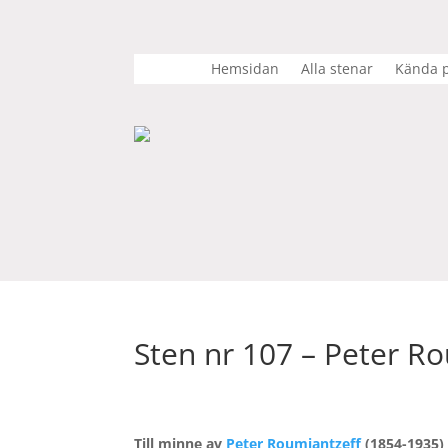
Hemsidan
Alla stenar
Kända p
Sten nr 107 – Peter R
Till minne av
Peter Roumjantzeff
(1854-1935) 