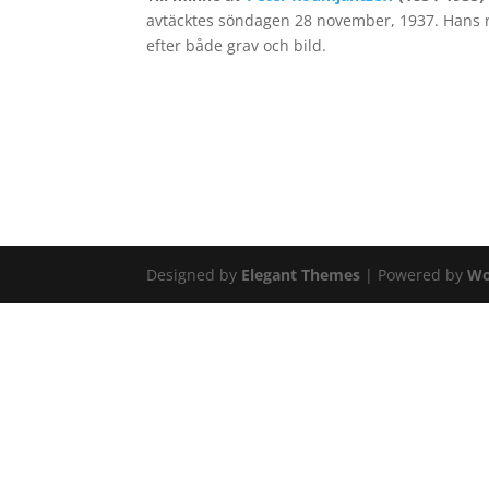
avtäcktes söndagen 28 november, 1937. Hans r
efter både grav och bild.
Designed by
Elegant Themes
| Powered by
Wo