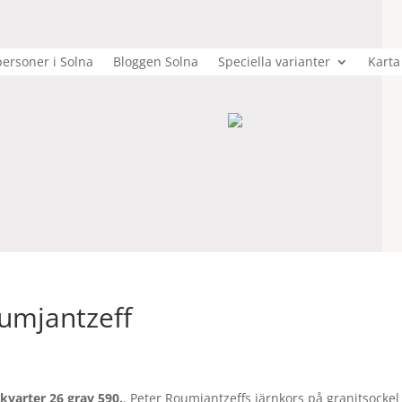
ersoner i Solna
Bloggen Solna
Speciella varianter
Karta
oumjantzeff
kvarter 26 grav 590.
. Peter Roumjantzeffs järnkors på granitsockel