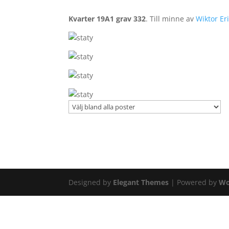
Kvarter 19A1 grav 332
. Till minne av
Wiktor Er
Designed by
Elegant Themes
| Powered by
Wo