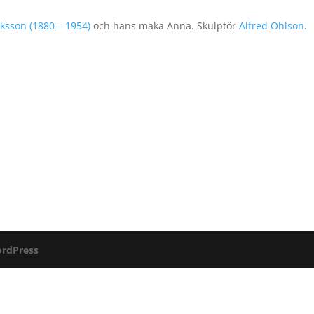
iksson (1880 – 1954)
och hans maka Anna. Skulptör
Alfred Ohlson
.
rdPress