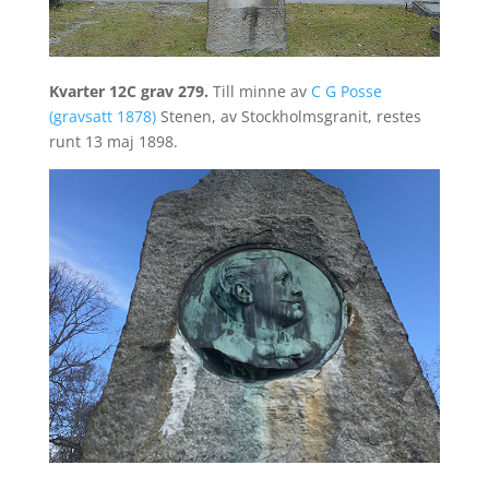
Kvarter 12C grav 279.
Till minne av
C G Posse
(gravsatt 1878)
Stenen, av Stockholmsgranit, restes
runt 13 maj 1898.