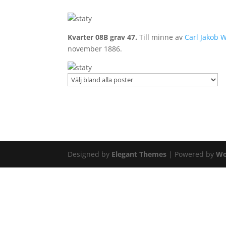
Kvarter 08B grav 47.
Till minne av
Carl Jakob W
november 1886.
Designed by
Elegant Themes
| Powered by
Wo