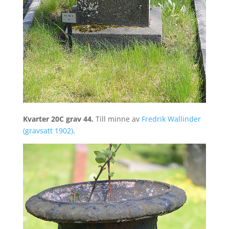
Kvarter 20C grav 44.
Till minne av
Fredrik Wallinder
(gravsatt 1902)
.