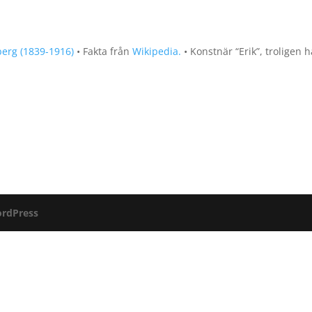
berg (1839-1916)
• Fakta från
Wikipedia.
• Konstnär “Erik”, troligen 
rdPress