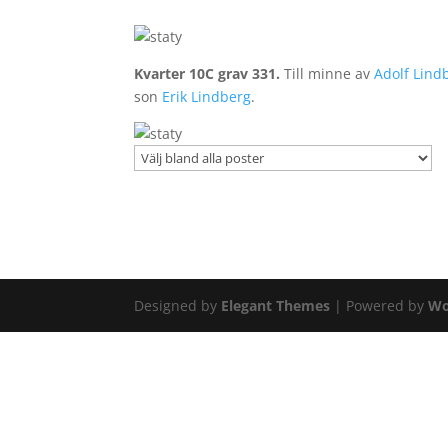
Kvarter 10C grav 331.
Till minne av
Adolf Lind
son
Erik Lindberg
.
Designed by
Elegant Themes
| Powered by
Wo