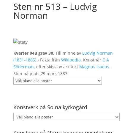
Sten nr 513 – Ludvig
Norman
Kvarter 04B grav 30.
Till minne av
Ludvig Norman
(1831-1885)
• Fakta från
Wikipedia.
Konstnär
C A
Söderman,
efter skiss av arkitekt
Magnus Isaeus
.
Sten på plats 29 mars 1887.
Konstverk på Solna kyrkogård
Konstverk på Norra begravningsplatsen