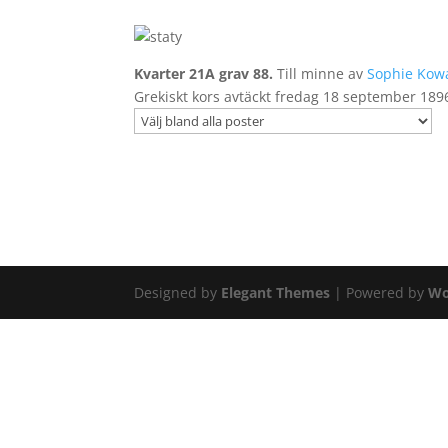
Kvarter 21A grav 88.
Till minne av
Sophie Kowa
Grekiskt kors avtäckt fredag 18 september 189
Designed by
Elegant Themes
| Powered by
Wo