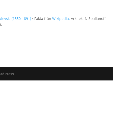
levski (1850-1891)
• Fakta från
Wikipedia.
Arkitekt N Soulianoff.
6.
rdPress