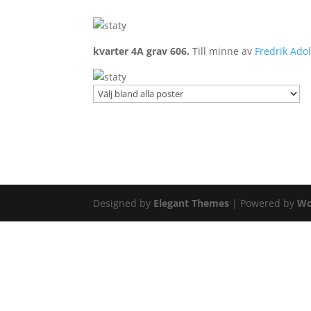
kvarter 4A grav 606.
Till minne av
Fredrik Ado
Designed by
Elegant Themes
| Powered by
Wo