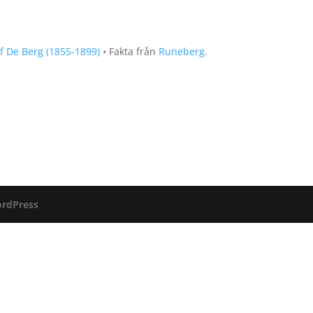
lf De Berg (1855-1899)
• Fakta från
Runeberg.
rdPress