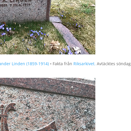
ander Linden (1859-1914)
• Fakta från
Riksarkivet.
Avtäcktes söndag