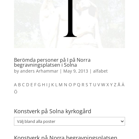
Berömda personer på I på Norra
begravningsplatsen i Solna
by
anders Arhammar
|
May 9, 2013
|
alfabet
A B C D E F G H I J K L M N O P Q R S T U V W X Y Z Å Ä
Ö
Konstverk på Solna kyrkogård
Konstverk på Norra begravningsplatsen