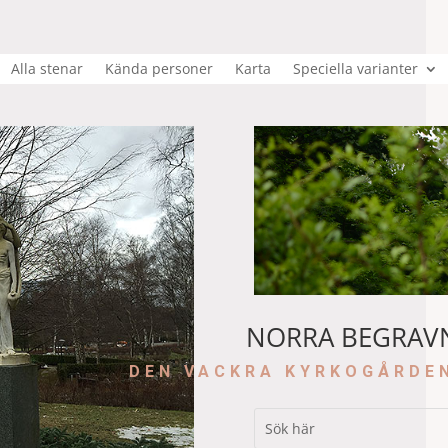
Alla stenar
Kända personer
Karta
Speciella varianter
NORRA BEGRAV
DEN VACKRA KYRKOGÅRDE