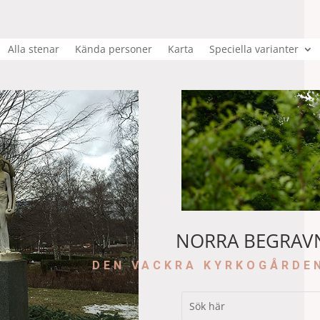
Alla stenar
Kända personer
Karta
Speciella varianter
NORRA BEGRAV
DEN VACKRA KYRKOGÅRDE