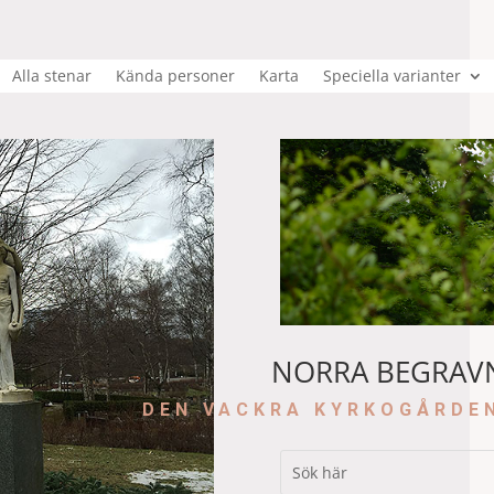
Alla stenar
Kända personer
Karta
Speciella varianter
NORRA BEGRAV
DEN VACKRA KYRKOGÅRDE