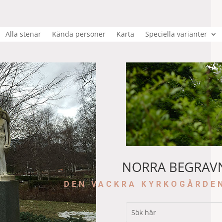
Alla stenar
Kända personer
Karta
Speciella varianter
NORRA BEGRAV
DEN VACKRA KYRKOGÅRDE