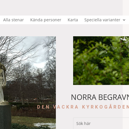
Alla stenar
Kända personer
Karta
Speciella varianter
NORRA BEGRAV
DEN VACKRA KYRKOGÅRDE