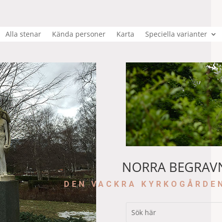
Alla stenar
Kända personer
Karta
Speciella varianter
NORRA BEGRAV
DEN VACKRA KYRKOGÅRDE