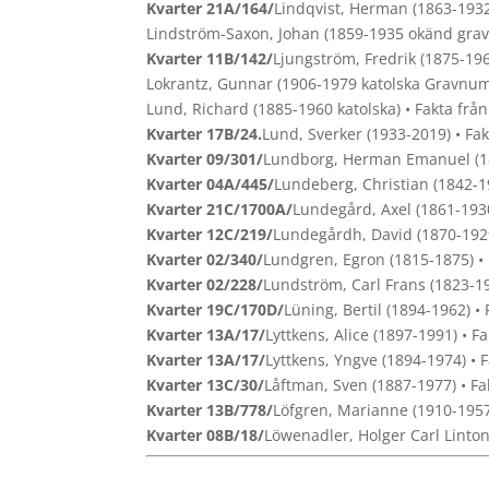
Kvarter 21A/164/
Lindqvist, Herman (1863-1932
Lindström-Saxon, Johan (1859-1935 okänd gravp
Kvarter 11B/142/
Ljungström, Fredrik (1875-196
Lokrantz, Gunnar (1906-1979 katolska Gravnumm
Lund, Richard (1885-1960 katolska) • Fakta frå
Kvarter 17B/24.
Lund, Sverker (1933-2019) • Fa
Kvarter 09/301/
Lundborg, Herman Emanuel (18
Kvarter 04A/445/
Lundeberg, Christian (1842-1
Kvarter 21C/1700A/
Lundegård, Axel (1861-1930
Kvarter 12C/219/
Lundegårdh, David (1870-1929
Kvarter 02/340/
Lundgren, Egron (1815-1875) •
Kvarter 02/228/
Lundström, Carl Frans (1823-19
Kvarter 19C/170D/
Lüning, Bertil (1894-1962) •
Kvarter 13A/17/
Lyttkens, Alice (1897-1991) • F
Kvarter 13A/17/
Lyttkens, Yngve (1894-1974) • 
Kvarter 13C/30/
Låftman, Sven (1887-1977) • Fa
Kvarter 13B/778/
Löfgren, Marianne (1910-1957
Kvarter 08B/18/
Löwenadler, Holger Carl Linton