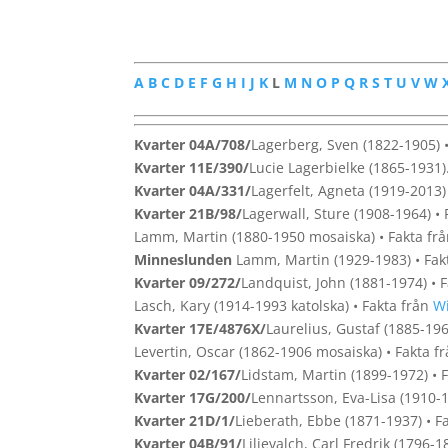
A
B
C
D
E
F
G
H
I
J
K
L
M
N
O
P
Q
R
S
T
U
V
W
Kvarter 04A/708/
Lagerberg, Sven (1822-1905) 
Kvarter 11E/390/
Lucie Lagerbielke (1865-1931)
Kvarter 04A/331/
Lagerfelt, Agneta (1919-2013)
Kvarter 21B/98/
Lagerwall, Sture (1908-1964) •
Lamm, Martin (1880-1950 mosaiska) • Fakta fr
Minneslunden
Lamm, Martin (1929-1983) • Fak
Kvarter 09/272/
Landquist, John (1881-1974) • 
Lasch, Kary (1914-1993 katolska) • Fakta från
Wi
Kvarter 17E/4876X/
Laurelius, Gustaf (1885-196
Levertin, Oscar (1862-1906 mosaiska) • Fakta f
Kvarter 02/167/
Lidstam, Martin (1899-1972) • 
Kvarter 17G/200/
Lennartsson, Eva-Lisa (1910-1
Kvarter 21D/1/
Lieberath, Ebbe (1871-1937) • F
Kvarter 04B/91/
Liljevalch, Carl Fredrik (1796-1