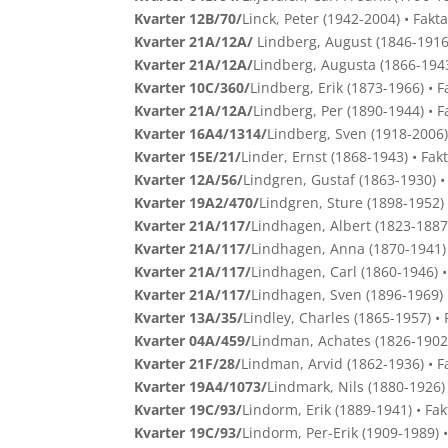
Kvarter 12B/70/
Linck, Peter (1942-2004) • Fakt
Kvarter 21A/12A/
Lindberg, August (1846-1916)
Kvarter 21A/12A/
Lindberg, Augusta (1866-1943
Kvarter 10C/360/
Lindberg, Erik (1873-1966) • 
Kvarter 21A/12A/
Lindberg, Per (1890-1944) • 
Kvarter 16A4/1314/
Lindberg, Sven (1918-2006)
Kvarter 15E/21/
Linder, Ernst (1868-1943) • Fak
Kvarter 12A/56/
Lindgren, Gustaf (1863-1930) •
Kvarter 19A2/470/
Lindgren, Sture (1898-1952) 
Kvarter 21A/117/
Lindhagen, Albert (1823-1887
Kvarter 21A/117/
Lindhagen, Anna (1870-1941) 
Kvarter 21A/117/
Lindhagen, Carl (1860-1946) •
Kvarter 21A/117/
Lindhagen, Sven (1896-1969) 
Kvarter 13A/35/
Lindley, Charles (1865-1957) •
Kvarter 04A/459/
Lindman, Achates (1826-1902)
Kvarter 21F/28/
Lindman, Arvid (1862-1936) • F
Kvarter 19A4/1073/
Lindmark, Nils (1880-1926)
Kvarter 19C/93/
Lindorm, Erik (1889-1941) • Fa
Kvarter 19C/93/
Lindorm, Per-Erik (1909-1989) 