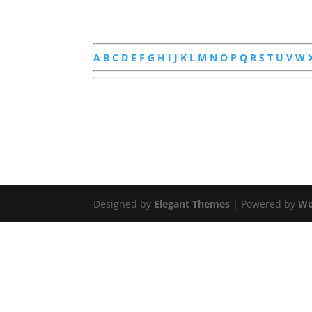
A
B
C
D
E
F
G
H
I
J
K
L
M
N
O
P
Q
R
S
T
U
V
W
Designed by
Elegant Themes
| Powered by
Wo