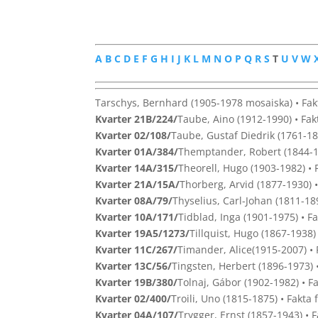
A
B
C
D
E
F
G
H
I
J
K
L
M
N
O
P
Q
R
S
T
U
V
W
Tarschys, Bernhard (1905-1978 mosaiska) • Fak
Kvarter 21B/224/
Taube, Aino (1912-1990) • Fak
Kvarter 02/108/
Taube, Gustaf Diedrik (1761-18
Kvarter 01A/384/
Themptander, Robert (1844-1
Kvarter 14A/315/
Theorell, Hugo (1903-1982) • 
Kvarter 21A/15A/
Thorberg, Arvid (1877-1930) 
Kvarter 08A/79/
Thyselius, Carl-Johan (1811-18
Kvarter 10A/171/
Tidblad, Inga (1901-1975) • F
Kvarter 19A5/1273/
Tillquist, Hugo (1867-1938)
Kvarter 11C/267/
Timander, Alice(1915-2007) •
Kvarter 13C/56/
Tingsten, Herbert (1896-1973) 
Kvarter 19B/380/
Tolnaj, Gábor (1902-1982) • F
Kvarter 02/400/
Troili, Uno (1815-1875) • Fakta
Kvarter 04A/107/
Trygger, Ernst (1857-1943) • 