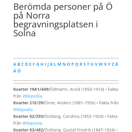
Berömda personer på Ö
på Norra
begravningsplatsen i
Solna
A
B
C
D
E
F
G
H
I
J
K
L
M
N
O
P
Q
R
S
T
U
V
W
X
Y
Z
Å
Ä
Ö
Kvarter 19A1/449/
Ödmann, Arvid (1850-1914) • Fakta
från
Wikipedia.
Kvarter 21E/39/
Örne, Anders (1881-1956) • Fakta från
Wikipedia.
Kvarter 02/293/
Östberg, Carolina (1853-1924) • Fakta
från
Wikipedia.
Kvarter 03/482/
Östberg, Gustaf Fredrik (1847-1924) •